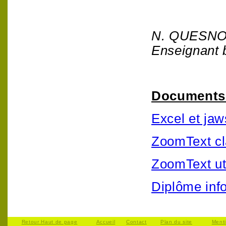
N. QUESN
Enseignant 
Documents 
Excel et jaw
ZoomText cl
ZoomText ut
Diplôme inf
Retour Haut de page
Accueil
Contact
Plan du site
Ment