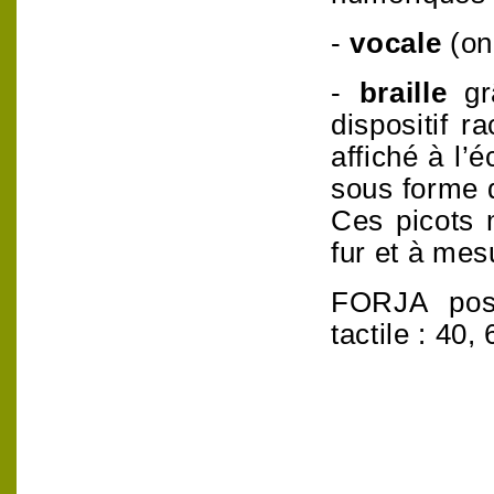
-
vocale
(on
-
braille
g
dispositif r
affiché à l’
sous forme 
Ces picots
fur et à mes
FORJA poss
tactile : 40,