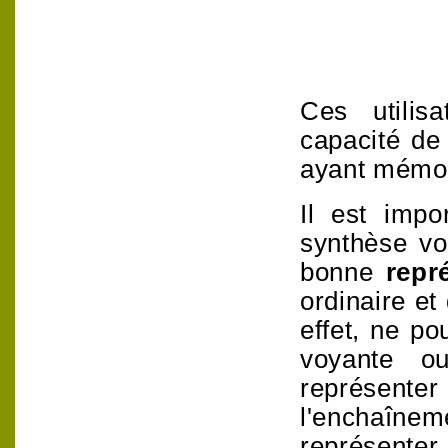
Ces utilisa
capacité de
ayant mémori
Il est impo
synthèse vo
bonne
repr
ordinaire et
effet, ne po
voyante o
représenter
l'enchaînem
représenter