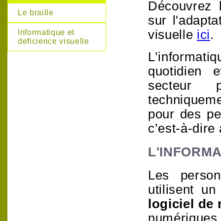
Découvrez 
Le braille
sur l'adapta
visuelle
ici
.
Informatique et
deficience visuelle
L’informat
quotidien 
secteur p
techniquemen
pour des pe
c’est-à-dire
L'INFORMA
Les perso
utilisent
un
logiciel de
numérique