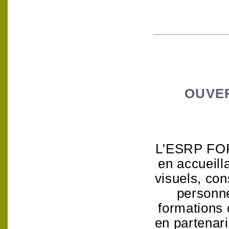
OUVE
L'ESRP FORJ
en accueill
visuels, cons
personne
formations 
en partenar