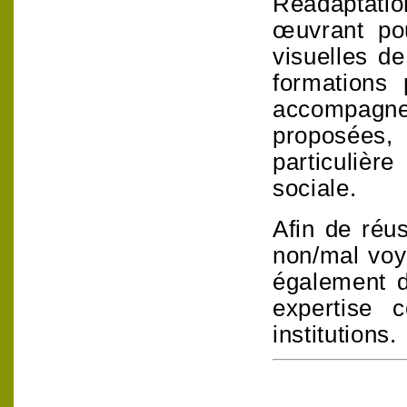
Réadaptatio
œuvrant pou
visuelles d
formations 
accompag
proposées
particulièr
sociale
.
Afin de réu
non/mal voy
également d
expertise 
institutions.