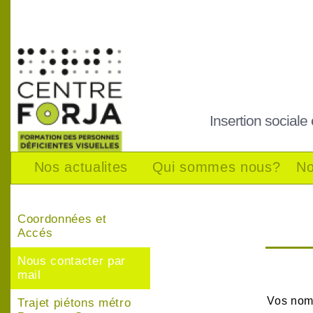
Insertion sociale
Nos actualites
Qui sommes nous?
No
Coordonnées et
Accés
Nous contacter par
mail
Vos nom
Trajet piétons métro