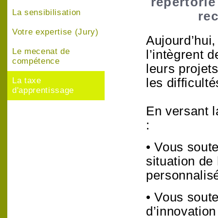
répertorié
La sensibilisation
rec
Votre expertise (Jury)
Aujourd’hui,
Le mecenat de
l’intègrent 
compétence
leurs projet
les difficult
La taxe
d'apprentissage
En versant 
:
• Vous sout
situation d
personnalis
• Vous sout
d’innovation