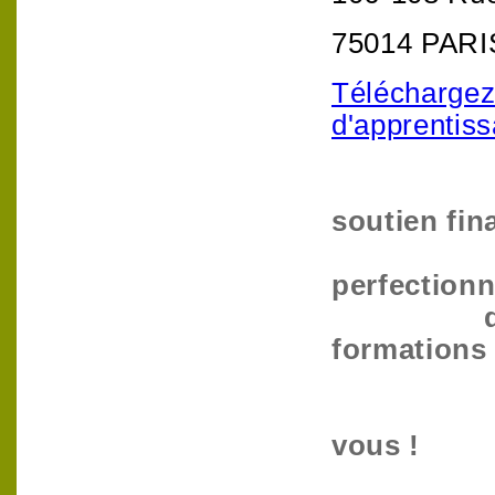
75014 PARI
Téléchargez 
d'apprentis
Merci p
soutien fin
qui par
perfection
du nivea
formations 
Nous
vous !