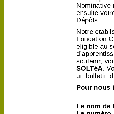
Nominative 
ensuite votr
Dépôts.
Notre établi
Fondation OV
éligible au 
d’apprentiss
soutenir, v
SOLTéA
. V
un bulletin 
Pour nous i
Le nom de 
Le numéro 