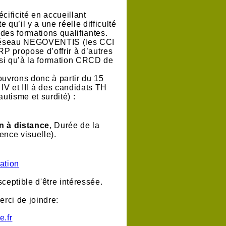
ificité en accueillant
 qu’il y a une réelle difficulté
des formations qualifiantes.
e réseau NEGOVENTIS (les CCI
SRP propose d’offrir à d’autres
insi qu’à la formation CRCD de
ouvrons donc à partir du 15
IV et III à des candidats TH
utisme et surdité) :
on à distance
, Durée de la
ence visuelle).
ation
ceptible d'être intéressée.
erci de joindre:
e.fr