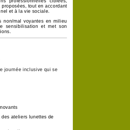
ns professionnelles ciblées,
t proposées,
tout en accordant
el et à la vie sociale
.
es non/mal voyantes en milieu
e sensibilisation et met son
tions.
E
 journée inclusive qui se
nnovants
t des ateliers lunettes de