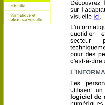
Découvrez 
Le braille
sur l'adapta
visuelle
ici
.
Informatique et
deficience visuelle
L’informat
quotidien 
secteur p
techniquemen
pour des pe
c’est-à-dire
L'INFORMA
Les perso
utilisent
un
logiciel de
numérique