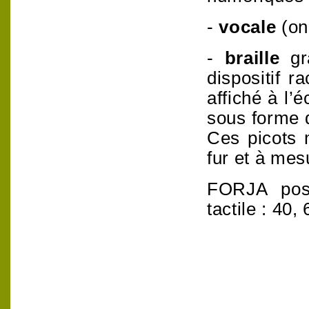
-
vocale
(on
-
braille
g
dispositif r
affiché à l’
sous forme 
Ces picots
fur et à mes
FORJA poss
tactile : 40,