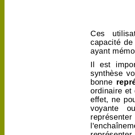
Ces utilisa
capacité de
ayant mémori
Il est impo
synthèse vo
bonne
repr
ordinaire et
effet, ne po
voyante o
représenter
l'enchaînem
représenter