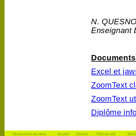
N. QUESN
Enseignant 
Documents 
Excel et jaw
ZoomText cl
ZoomText ut
Diplôme inf
Retour Haut de page
Accueil
Contact
Plan du site
Ment