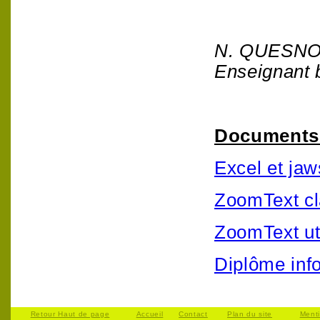
N. QUESN
Enseignant 
Documents 
Excel et jaw
ZoomText cl
ZoomText ut
Diplôme inf
Retour Haut de page
Accueil
Contact
Plan du site
Ment