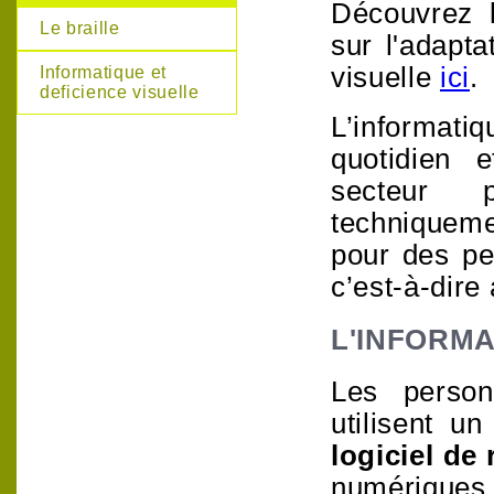
Découvrez 
Le braille
sur l'adapta
visuelle
ici
.
Informatique et
deficience visuelle
L’informat
quotidien 
secteur p
techniquemen
pour des pe
c’est-à-dire
L'INFORMA
Les perso
utilisent
un
logiciel de
numérique