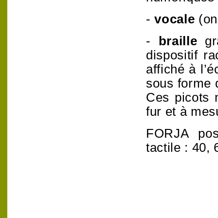
-
vocale
(on
-
braille
g
dispositif r
affiché à l’
sous forme 
Ces picots
fur et à mes
FORJA poss
tactile : 40,