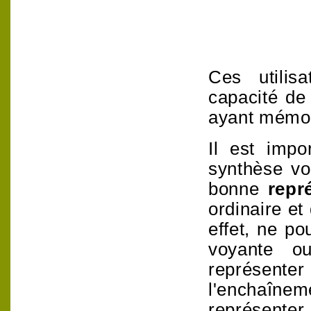
Ces utilisa
capacité de
ayant mémori
Il est impo
synthèse vo
bonne
repr
ordinaire et
effet, ne po
voyante o
représenter
l'enchaînem
représenter