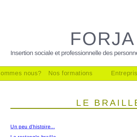
FORJA
Insertion sociale et professionnelle des personn
sommes nous?
Nos formations
Entrepri
LE BRAILL
U
n peu d'histoire.
..