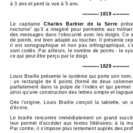
à 3 ans et perd la vue à 5 ans.
1819
••
•
•
•
•
•
•
•
•
•
•
•
•
•
•
•
•
•
•
•
•
••
Le capitaine
Charles Barbier de la Serre
prése
nocturne" qu'il a imaginé pour permettre aux militair
des messages dans l'obscurité avec les doigts. C
e s
de points, est bien adapté au toucher. Il
présente cep
il est sonographique et non pas orthographique, c'
sont codés. Par ailleurs, le nombre de points - le 
ce qui peut être perçu par le doigt.
1829
••
•
•
•
•
•
•
•
•
•
•
•
•
•
•
•
•
•
•
•
•
••
Louis Braille présente le système qui porte son nom
:
un rectangle de 6 points
(formé de deux colonnes d
parfaitement dans la pulpe de l'index et qui permet
ainsi qu'une construction des lettres simple et logique
Dès l'origine, L
ouis Braille conçoit la tablette, un
d'écrire.
Le braille rencontre immédiatement un grand succè
leur permet d'accéder aux textes littéraires, à la 
Par contre, il s'impose plus lentement auprès des pro