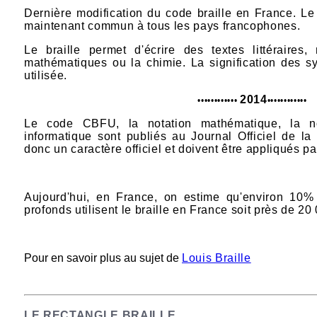
Dernière modification du code braille en France.
Le
maintenant commun à tous les pays francophones.
Le braille permet d'écrire des textes littéraires
mathématiques ou la chimie. La signification des 
utilisée.
2014
•
•
•
•
•
•
•
•
•
•
•
•
•
•
•
•
•
•
•
•
•
•
•
•
Le code CBFU, la notation mathématique, la not
informatique sont publiés au Journal Officiel de la
donc un caractère officiel et doivent être appliqués p
Aujourd'hui, en France, on estime qu'e
nviron 10%
profonds utilisent le braille en France soit près de 2
Pour en savoir plus au sujet de
Louis Braille
LE RECTANGLE BRAILLE