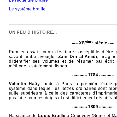
Le rectangle braille
Le système braille
UN PEU D'HISTOIRE...
ème
XIV
siècle
••
•
••
•
•
•
••
Premier essai connu d'écriture susceptible d'être
savant arabe aveugle,
Zain Din al-Amidi
, imagin
d'identifier ses volumes et de résumer par écrit 
méthode a totalement disparu.
1784
••
•
•
•
•
•
•
•
•
•
•
•
•
•
•
•
•
•
•
•
•
••
Valentin Haüy
fonde à Paris la première école 
système dans lequel les lettres ordinaires sont rep
taille supérieure à celle des caractères d'imprimeri
pas faite pour les doigts et est difficilement déchiffra
1809
••
•
•
•
•
•
•
•
•
•
•
•
•
•
•
•
•
•
•
•
•
••
Naissance de
Louis Braille
à Coupvray (Seine-et-M