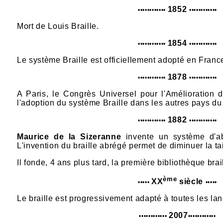
1852
••
•
•
•
•
•
•
•
•
•
•
•
•
•
•
•
•
•
•
•
•
••
Mort de Louis Braille.
1854
•
•
•
•
•
•
•
•
•
•
•
•
•
•
•
•
•
•
•
•
•
•
•
•
Le système Braille est officiellement adopté en Franc
1878
•
•
•
•
•
•
•
•
•
•
•
•
•
•
•
•
•
•
•
•
•
•
•
•
A Paris, le Congrès Universel pour l'Amélioration 
l'adoption du système Braille dans les autres pays d
1882
•
•
•
•
•
•
•
•
•
•
•
•
•
•
•
•
•
•
•
•
•
•
•
•
Maurice de la Sizeranne
invente un système d'ab
L'invention du braille abrégé permet de diminuer la tail
Il fonde, 4 ans plus tard, la première bibliothèque brai
ème
XX
siècle
•
•
•
•
•
•
•
•
•
•
Le braille est progressivement adapté à toutes les l
2007
•
•
•
•
•
•
•
•
•
•
•
•
•
•
•
•
•
•
•
•
•
•
•
•