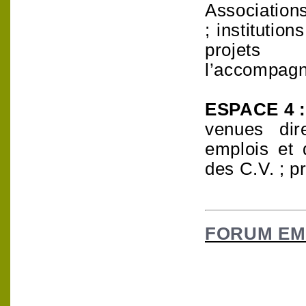
Association
; institution
projets 
l’accompagn
ESPACE 4 
venues dir
emplois et 
des C.V. ; p
FORUM EM