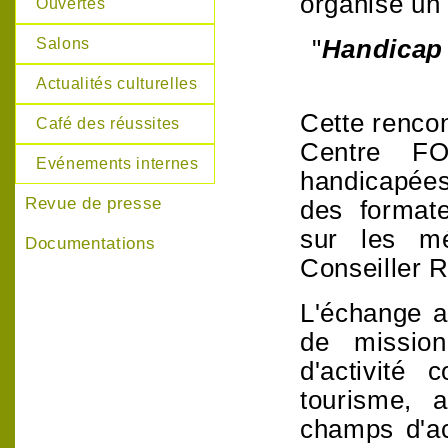
organisé un 
Ouvertes
"
Handicap 
Salons
Actualités culturelles
Cette rencon
Café des réussites
Centre F
Evénements internes
handicapées
Revue de presse
des formate
sur
les m
Documentations
Conseiller R
L'échange a
de mission
d'activité
tourisme, 
champs d'ac