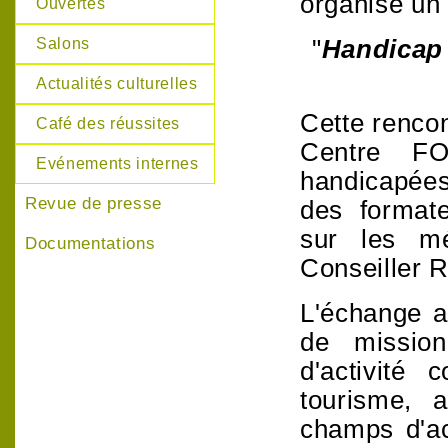
organisé un 
Ouvertes
"
Handicap 
Salons
Actualités culturelles
Cette rencon
Café des réussites
Centre F
Evénements internes
handicapées
Revue de presse
des formate
sur
les m
Documentations
Conseiller R
L'échange a
de mission
d'activité
tourisme, 
champs d'ac