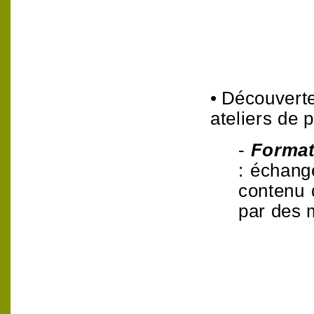
•
D
écouverte
ateliers de 
-
Format
: échang
contenu d
par des m