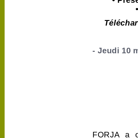
• Prés
Télécha
- Jeudi 10 
FORJA a or