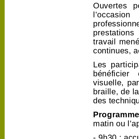
Ouvertes p
l’occasio
professionne
prestation
travail mené
continues, a
Les partici
bénéficier 
visuelle, pa
braille, de 
des techniq
Programm
matin ou l’a
- 9h30 : accu