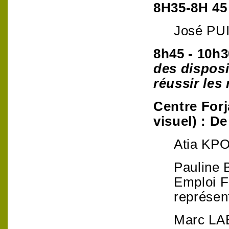
8H35-8H 4
José PUI
8h45 - 10h
des disposi
réussir les
Centre Forj
visuel) : D
Atia KPO
Pauline
Emploi F
représen
Marc LA