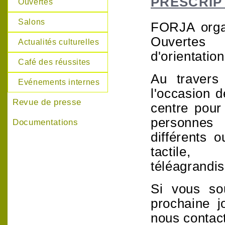
PRESCRIP
Ouvertes
Salons
FORJA organ
Ouvertes
Actualités culturelles
d'orientation
Café des réussites
Au travers 
Evénements internes
l'occasion d
Revue de presse
centre pour 
personnes 
Documentations
différents o
tactile,
téléagrandiss
Si vous so
prochaine j
nous contact