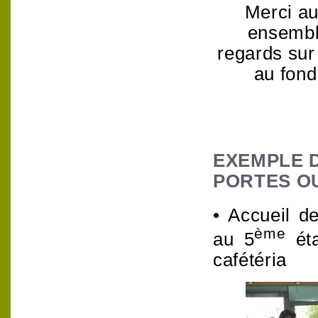
Merci aux
ensembl
regards sur 
au fond
EXEMPLE 
PORTES O
•
Accueil de
ème
au 5
éta
cafétéria