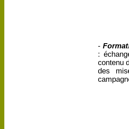
-
Formati
: échang
contenu d
des mise
campagne 