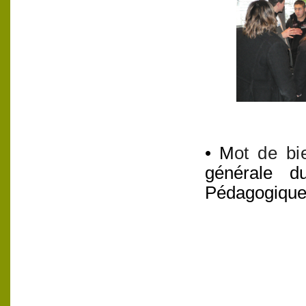
•
M
ot de bi
générale 
Pédagogiqu