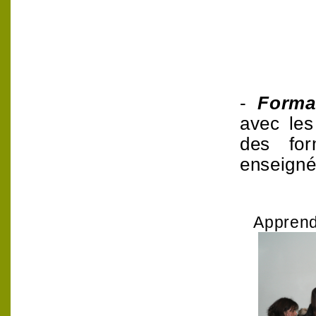
-
Form
a
avec les
des for
enseigné
Apprendr