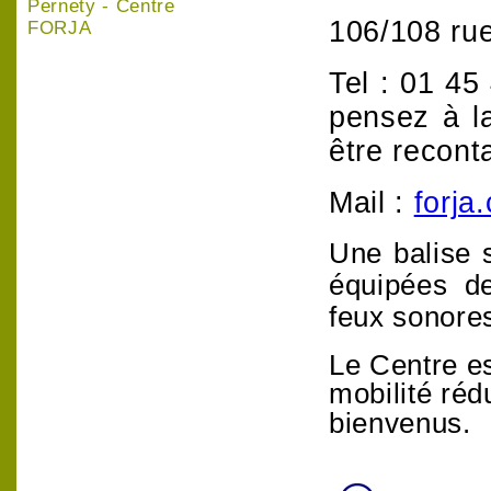
Pernety - Centre
106/108 ru
FORJA
Tel : 01 45
pensez à l
être recont
Mail :
forja
Une balise 
équipées
de
feux sonore
Le Centre e
mobilité réd
bienvenus.