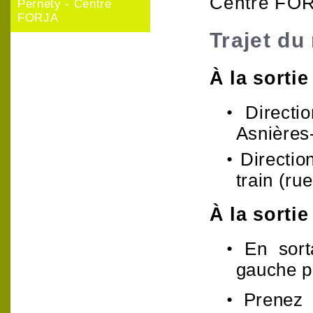
Centre FOR
Pernety - Centre
FORJA
Trajet d
À la sortie
•
Directi
Asnières-
•
Directio
train (ru
À la sorti
•
En sort
gauche p
•
Prenez 