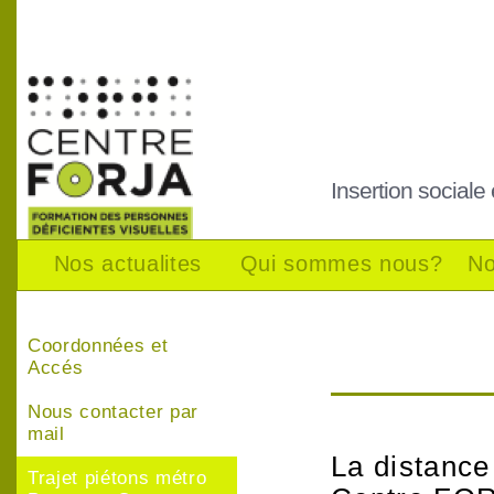
Insertion sociale
Nos actualites
Qui sommes nous?
No
Coordonnées et
Accés
Nous contacter par
mail
La distance 
Trajet piétons métro