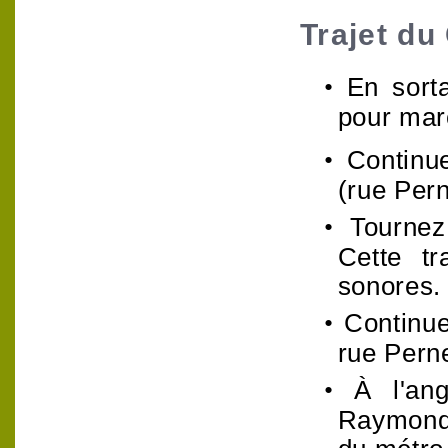
Trajet d
•
En sort
pour marc
•
Continue
(rue Pern
•
Tournez
Cette t
sonores.
•
Continue
rue Perne
•
À l'an
Raymond