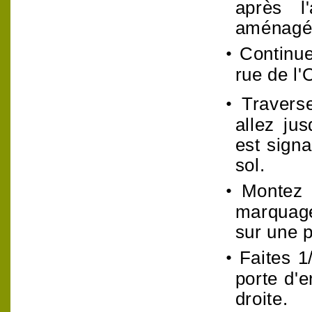
après l
aménagée
•
Continue
rue de l'
•
Travers
allez ju
est sign
sol.
•
Montez 
marquage
sur une p
•
Faites 1
porte d'e
droite.