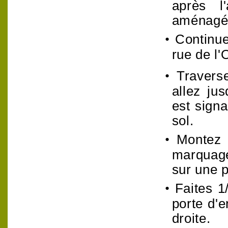
après l
aménagée
•
Continue
rue de l'
•
Travers
allez ju
est sign
sol.
•
Montez 
marquage
sur une p
•
Faites 1
porte d'e
droite.