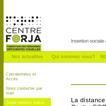
Insertion sociale
Nos actualites
Qui sommes nous?
No
Coordonnées et
Accés
Nous contacter par
mail
La distance 
Trajet piétons métro