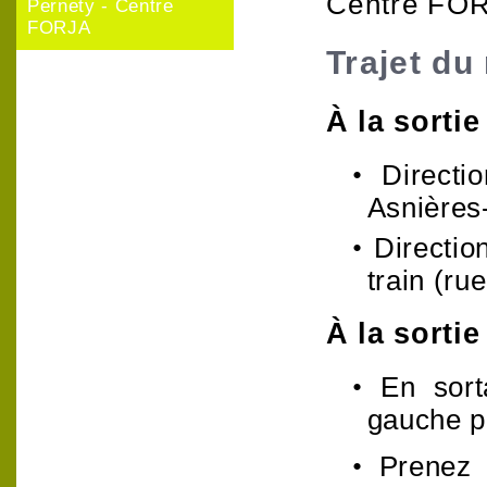
Centre FOR
Pernety - Centre
FORJA
Trajet d
À la sortie
•
Directi
Asnières-
•
Directio
train (ru
À la sorti
•
En sort
gauche p
•
Prenez 