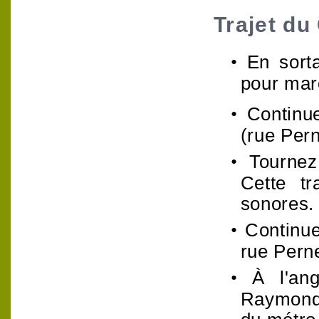
Trajet d
•
En sort
pour marc
•
Continue
(rue Pern
•
Tournez
Cette t
sonores.
•
Continue
rue Perne
•
À l'an
Raymond