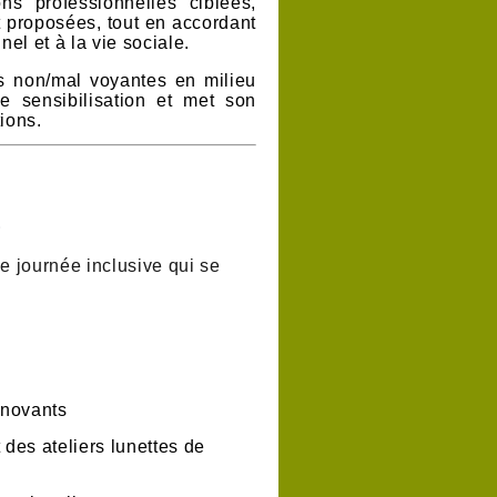
ns professionnelles ciblées,
t proposées,
tout en accordant
el et à la vie sociale
.
es non/mal voyantes en milieu
e sensibilisation et met son
tions.
E
 journée inclusive qui se
nnovants
t des ateliers lunettes de