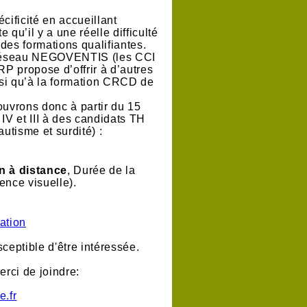
ificité en accueillant
 qu’il y a une réelle difficulté
des formations qualifiantes.
e réseau NEGOVENTIS (les CCI
SRP propose d’offrir à d’autres
insi qu’à la formation CRCD de
ouvrons donc à partir du 15
IV et III à des candidats TH
utisme et surdité) :
on à distance
, Durée de la
ence visuelle).
ation
ceptible d'être intéressée.
erci de joindre:
e.fr